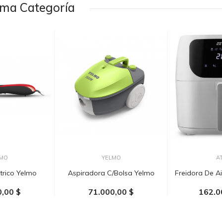
sma Categoría
MO
YELMO
A
ctrico Yelmo
Aspiradora C/bolsa Yelmo
Freidora De A
0,00 $
71.000,00 $
162.0
 CARRITO
AÑADIR AL CARRITO
AÑADIR 