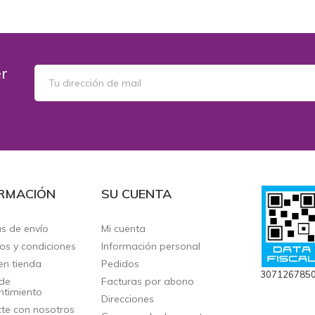
er
RMACIÓN
SU CUENTA
as de envío
Mi cuenta
os y condiciones
Información personal
en tienda
Pedidos
307126785
de
Facturas por abono
ntimiento
Direcciones
te con nosotros