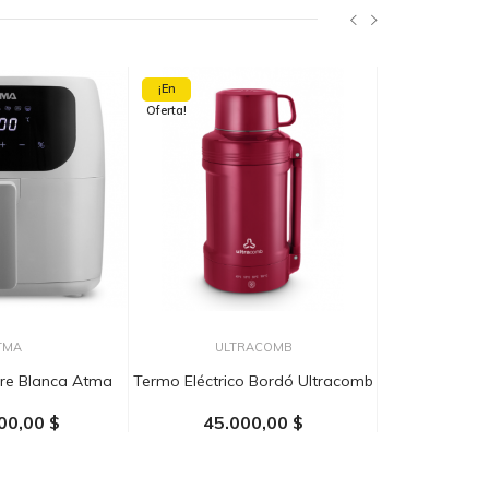
¡En
Oferta!
TMA
ULTRACOMB
L
ire Blanca Atma
Termo Eléctrico Bordó Ultracomb
Plancha Vapor 
00,00 $
45.000,00 $
54.0
AL CARRITO
AÑADIR AL CARRITO
AÑADIR