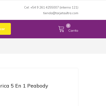
Cel: +54 9 261 4255007 (interno 121)
tienda@tarjetaultra.com
Mi Cuenta
expand_more
0
car
Carrito
rica 5 En 1 Peabody