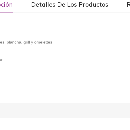
pción
Detalles De Los Productos
s, plancha, grill y omelettes
or