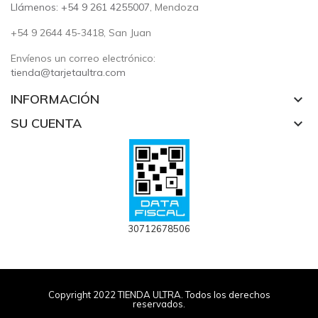
Llámenos: +54 9 261 4255007
, Mendoza
+54 9 2644 45-3418, San Juan
Envíenos un correo electrónico:
tienda@tarjetaultra.com
INFORMACIÓN
keyboard_arrow_down
SU CUENTA
keyboard_arrow_down
30712678506
Copyright 2022 TIENDA ULTRA. Todos los derechos
reservados.