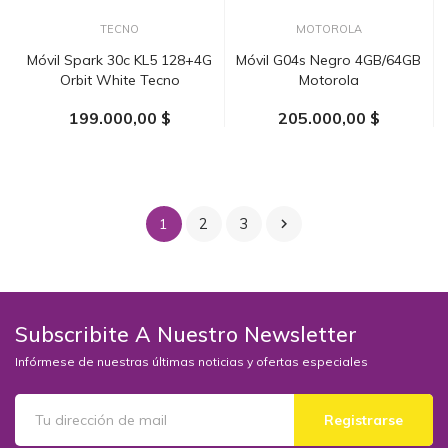
TECNO
MOTOROLA
Móvil Spark 30c KL5 128+4G
Móvil G04s Negro 4GB/64GB
Orbit White Tecno
Motorola
199.000,00 $
205.000,00 $
AÑADIR AL CARRITO
AÑADIR AL CARRITO
2
3
1

Subscribite A Nuestro Newsletter
Infórmese de nuestras últimas noticias y ofertas especiales
Registrarse