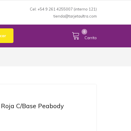
Cel: +54 9 261 4255007 (interno 121)
tienda@tarjetaultra.com
Mi Cuenta
expand_more
0
car
Carrito
 Roja C/base Peabody