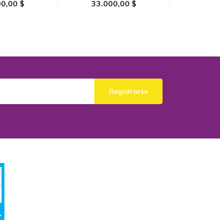
0,00 $
33.000,00 $
33.0
AL CARRITO
AÑADIR AL CARRITO
AÑADIR
Registrarse