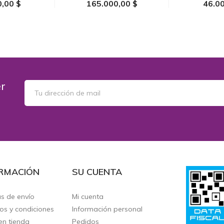
0,00 $
165.000,00 $
46.00
 CARRITO
AÑADIR AL CARRITO
AÑADIR 
er
RMACIÓN
SU CUENTA
as de envío
Mi cuenta
os y condiciones
Información personal
en tienda
Pedidos