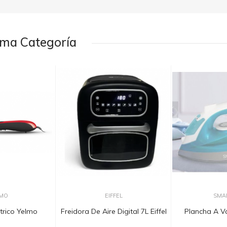
sma Categoría
MO
EIFFEL
SMA
ctrico Yelmo
Freidora De Aire Digital 7L Eiffel
Plancha A V