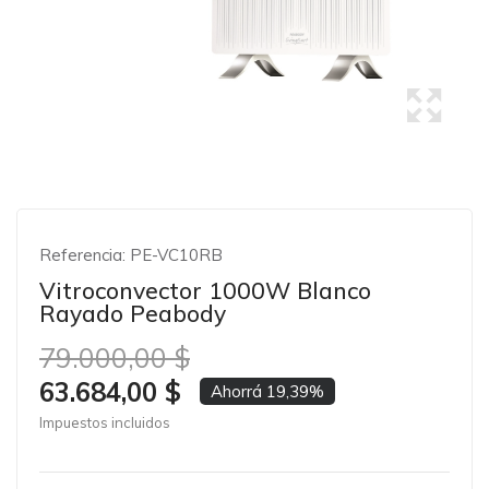
Referencia:
PE-VC10RB
Vitroconvector 1000W Blanco
Rayado Peabody
79.000,00 $
63.684,00 $
Ahorrá 19,39%
Impuestos incluidos