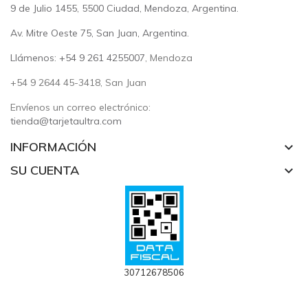
9 de Julio 1455, 5500 Ciudad, Mendoza, Argentina.
Av. Mitre Oeste 75, San Juan, Argentina.
Llámenos: +54 9 261 4255007
, Mendoza
+54 9 2644 45-3418, San Juan
Envíenos un correo electrónico:
tienda@tarjetaultra.com
INFORMACIÓN
keyboard_arrow_down
SU CUENTA
keyboard_arrow_down
30712678506