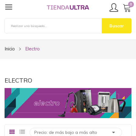
0
Buscar
Inicio
Electro
ELECTRO

Precio: de más bajo a más alto