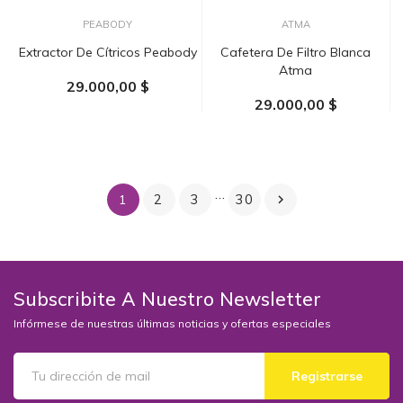
PEABODY
ATMA
Extractor De Cítricos Peabody
Cafetera De Filtro Blanca
Atma
29.000,00 $
29.000,00 $
AÑADIR AL CARRITO
…
2
3
30
1

Subscribite A Nuestro Newsletter
Infórmese de nuestras últimas noticias y ofertas especiales
Registrarse