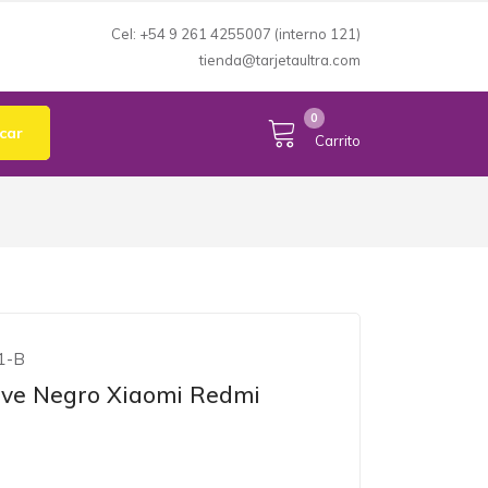
Cel: +54 9 261 4255007 (interno 121)
tienda@tarjetaultra.com
Mi Cuenta
expand_more
0
car
Carrito
1-B
ive Negro Xiaomi Redmi