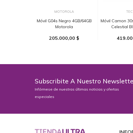
MOTOROLA
TEC
Móvil G04s Negro 4GB/64GB
Móvil Camon 30
Motorola
Celestial B
205.000,00 $
419.00
AÑADIR AL CARRITO
AÑADIR AL
Subscribite A Nuestro Newslett
Infórmese de nuestras últimas noticias y ofertas
especiales
INFO