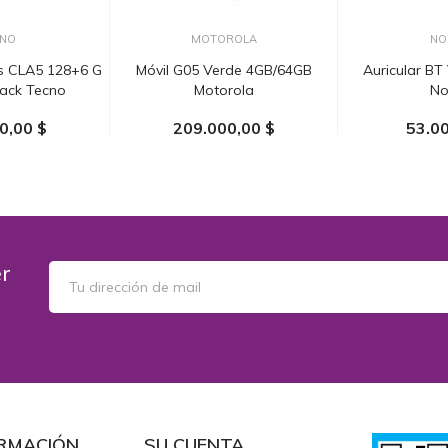
NO
MOTOROLA
NO
s CLA5 128+6 G
Móvil G05 Verde 4GB/64GB
Auricular BT
lack Tecno
Motorola
No
0,00 $
209.000,00 $
53.00
 CARRITO
AÑADIR AL CARRITO
AÑADIR 
er
RMACIÓN
SU CUENTA