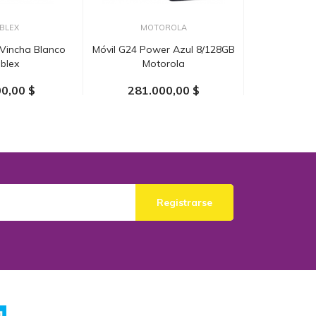
BLEX
MOTOROLA
MO
 Vincha Blanco
Móvil G24 Power Azul 8/128GB
Móvil G15 Na
blex
Motorola
Mo
0,00 $
281.000,00 $
339.
AL CARRITO
AÑADIR AL CARRITO
AÑADIR
Registrarse