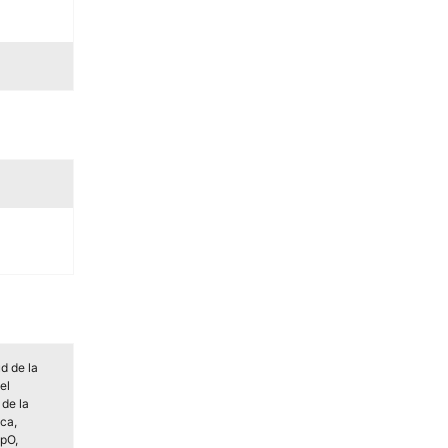
d de la
el
 de la
ca,
pO,