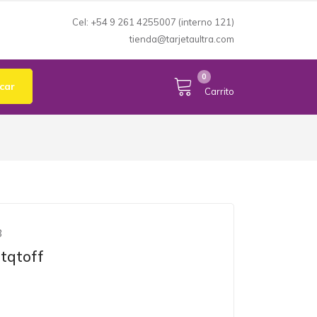
Cel: +54 9 261 4255007 (interno 121)
tienda@tarjetaultra.com
Mi Cuenta
expand_more
0
car
Carrito
8
stqtoff