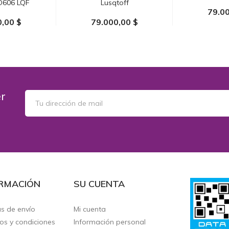
D606 LQF
Lusqtoff
79.00
0,00 $
79.000,00 $
AÑADIR 
 CARRITO
AÑADIR AL CARRITO
er
RMACIÓN
SU CUENTA
as de envío
Mi cuenta
os y condiciones
Información personal