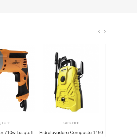
QTOFF
KARCHER
LÜ
or 710w Lusqtoff
Hidrolavadora Compacta 1450
Pistola De