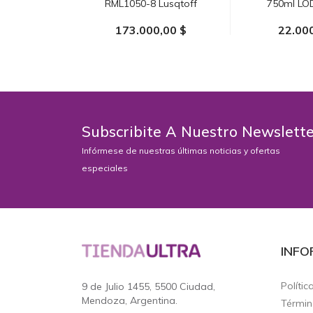
RML1050-8 Lusqtoff
750ml LO
173.000,00 $
22.00
AÑADIR AL CARRITO
AÑADIR AL
Subscribite A Nuestro Newslett
Infórmese de nuestras últimas noticias y ofertas
especiales
INFO
Polític
9 de Julio 1455, 5500 Ciudad,
Mendoza, Argentina.
Términ