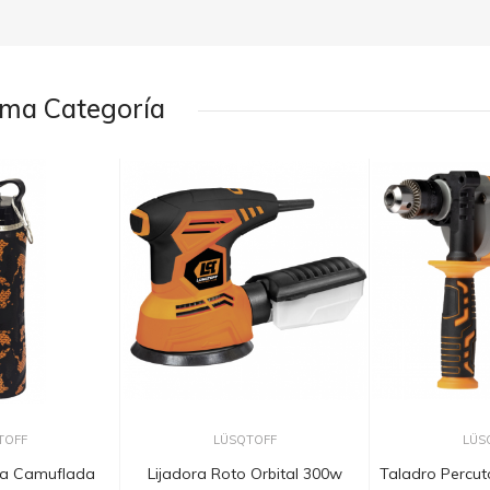
sma Categoría
TOFF
LÜSQTOFF
LÜS
ca Camuflada
Lijadora Roto Orbital 300w
Taladro Percut