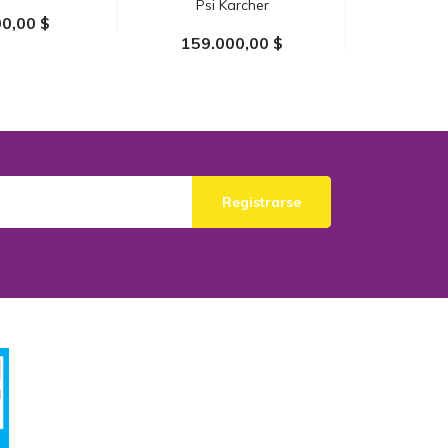
Psi Karcher
0,00 $
96.0
159.000,00 $
AL CARRITO
AÑADIR
AÑADIR AL CARRITO
Registrarse