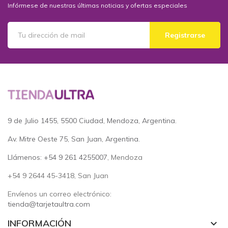
Infórmese de nuestras últimas noticias y ofertas especiales
Registrarse
9 de Julio 1455, 5500 Ciudad, Mendoza, Argentina.
Av. Mitre Oeste 75, San Juan, Argentina.
Llámenos: +54 9 261 4255007
, Mendoza
+54 9 2644 45-3418, San Juan
Envíenos un correo electrónico:
tienda@tarjetaultra.com
INFORMACIÓN
keyboard_arrow_down