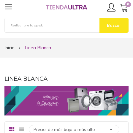
0
Buscar
Inicio
Linea Blanca
LINEA BLANCA

Precio: de más bajo a más alto