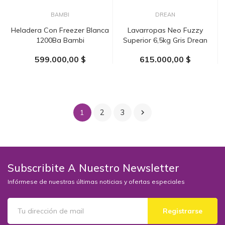
BAMBI
DREAN
Heladera Con Freezer Blanca
Lavarropas Neo Fuzzy
1200Ba Bambi
Superior 6,5kg Gris Drean
599.000,00 $
615.000,00 $
AÑADIR AL CARRITO
AÑADIR AL CARRITO
2
3
1

Subscribite A Nuestro Newsletter
Infórmese de nuestras últimas noticias y ofertas especiales
Registrarse