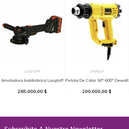
LÜSQTOFF
STANLEY
Amoladora Inalámbrica Lüsqtoff
Pistola De Calor 50º-600º Dewalt
285.000,00 $
200.000,00 $
AÑADIR AL CARRITO
AÑADIR AL CARRITO
Subscribite A Nuestro Newsletter