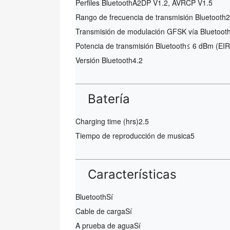
Perfiles Bluetooth
A2DP V1.2, AVRCP V1.5
Rango de frecuencia de transmisión Bluetooth
2
Transmisión de modulación GFSK vía Bluetoot
Potencia de transmisión Bluetooth
≤ 6 dBm (EIR
Versión Bluetooth
4.2
Batería
Charging time (hrs)
2.5
Tiempo de reproducción de musica
5
Características
Bluetooth
Sí
Cable de carga
Sí
A prueba de agua
Sí