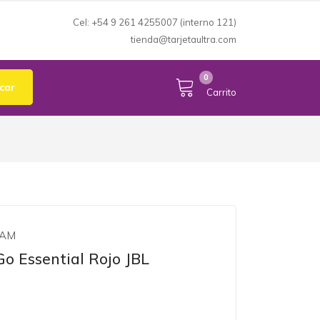
Cel: +54 9 261 4255007 (interno 121)
tienda@tarjetaultra.com
Mi Cuenta
expand_more
0
car
Carrito
DAM
Go Essential Rojo JBL