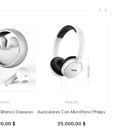
EWOO
PHILIPS
CROWN
or Blanco Daewoo
Auriculares Con Micrófono Philips
Gabinete Acús
Nuke Cr
0,00 $
35.000,00 $
94.0
AL CARRITO
AÑADIR AL CARRITO