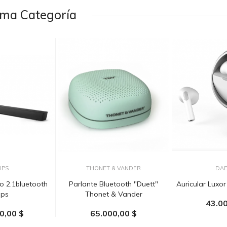
sma Categoría
IPS
THONET & VANDER
DA
o 2.1bluetooth
Parlante Bluetooth "Duett"
Auricular Lux
ips
Thonet & Vander
43.00
0,00 $
65.000,00 $
AÑADIR 