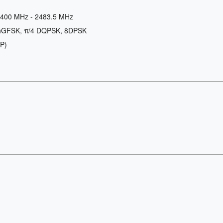
400 MHz - 2483.5 MHz
h
GFSK, π/4 DQPSK, 8DPSK
P)