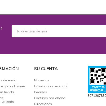
 CARRITO
AÑADIR AL CARRITO
er
RMACIÓN
SU CUENTA
as de envío
Mi cuenta
os y condiciones
Información personal
en tienda
Pedidos
307126785
de
Facturas por abono
ntimiento
Direcciones