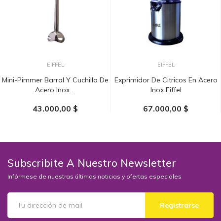
EIFFEL
EIFFEL
Mini-Pimmer Barral Y Cuchilla De
Exprimidor De Citricos En Acero
Acero Inox....
Inox Eiffel
43.000,00 $
67.000,00 $
AÑADIR AL CARRITO
AÑADIR AL CARRITO
Subscribite A Nuestro Newsletter
Infórmese de nuestras últimas noticias y ofertas especiales
Registrarse