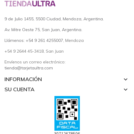
9 de Julio 1455, 5500 Ciudad, Mendoza, Argentina.
Av. Mitre Oeste 75, San Juan, Argentina.
Llámenos: +54 9 261 4255007
, Mendoza
+54 9 2644 45-3418, San Juan
Envíenos un correo electrónico:
tienda@tarjetaultra.com
INFORMACIÓN
keyboard_arrow_down
SU CUENTA
keyboard_arrow_down
30712678506