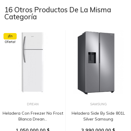
16 Otros Productos De La Misma
Categoría
¡En
Oferta!
DREAN
SAMSUNG
Heladera Con Freezer No Frost
Heladera Side By Side 801L
Blanca Drean...
Silver Samsung
1.050.000,00 $
3.990.000,00 $