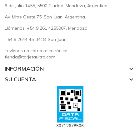
9 de Julio 1455, 5500 Ciudad, Mendoza, Argentina.
Av. Mitre Oeste 75, San Juan, Argentina.
Llámenos: +54 9 261 4255007
, Mendoza
+54 9 2644 45-3418, San Juan
Envíenos un correo electrónico:
tienda@tarjetaultra.com
INFORMACIÓN
keyboard_arrow_down
SU CUENTA
keyboard_arrow_down
30712678506